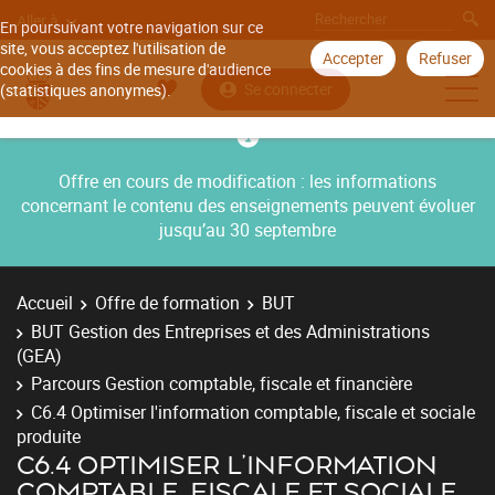
Aller à
En poursuivant votre navigation sur ce
site, vous acceptez l'utilisation de
Accepter
Refuser
cookies à des fins de mesure d'audience
Se connecter
(statistiques anonymes).
Offre en cours de modification : les informations
concernant le contenu des enseignements peuvent évoluer
jusqu’au 30 septembre
Accueil
Offre de formation
BUT
BUT Gestion des Entreprises et des Administrations
(GEA)
Parcours Gestion comptable, fiscale et financière
C6.4 Optimiser l'information comptable, fiscale et sociale
produite
C6.4 OPTIMISER L'INFORMATION
COMPTABLE, FISCALE ET SOCIALE