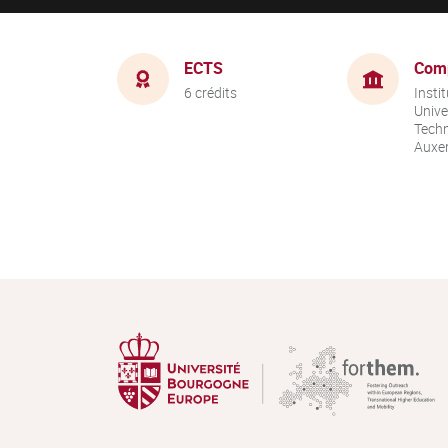
ECTS
Com
6 crédits
Instit
Unive
Techn
Auxer