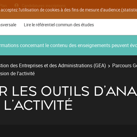
Plan
Candidatures inscriptions
 acceptez l'utilisation de cookies à des fins de mesure d'audience (statis
nsversale
Lire le référentiel commun des études
nformations concernant le contenu des enseignements peuvent év
ion des Entreprises et des Administrations (GEA)
Parcours Ge
sion de l'activité
R LES OUTILS D'ANA
L'ACTIVITÉ