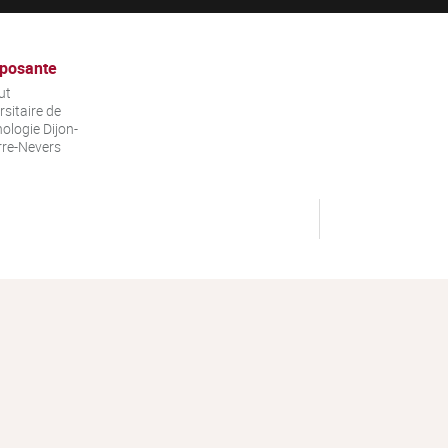
posante
ut
rsitaire de
ologie Dijon-
re-Nevers