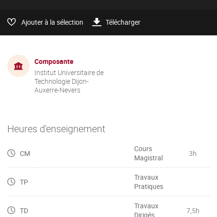
Ajouter à la sélection
Télécharger
Composante
Institut Universitaire de
Technologie Dijon-
Auxerre-Nevers
Heures d'enseignement
Cours
CM
3h
Magistral
Travaux
TP
Pratiques
Travaux
TD
7,5h
Dirigés