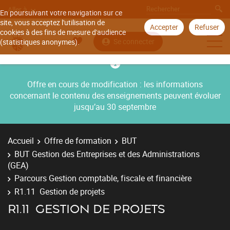
Aller à
En poursuivant votre navigation sur ce
site, vous acceptez l'utilisation de
Accepter
Refuser
cookies à des fins de mesure d'audience
Se connecter
(statistiques anonymes).
Offre en cours de modification : les informations
concernant le contenu des enseignements peuvent évoluer
jusqu’au 30 septembre
Accueil
Offre de formation
BUT
BUT Gestion des Entreprises et des Administrations
(GEA)
Parcours Gestion comptable, fiscale et financière
R1.11 Gestion de projets
R1.11 GESTION DE PROJETS