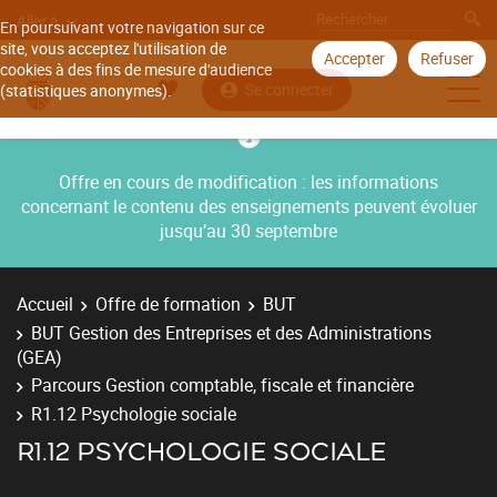
Aller à
En poursuivant votre navigation sur ce
site, vous acceptez l'utilisation de
Accepter
Refuser
cookies à des fins de mesure d'audience
Se connecter
(statistiques anonymes).
Offre en cours de modification : les informations
concernant le contenu des enseignements peuvent évoluer
jusqu’au 30 septembre
Accueil
Offre de formation
BUT
BUT Gestion des Entreprises et des Administrations
(GEA)
Parcours Gestion comptable, fiscale et financière
R1.12 Psychologie sociale
R1.12 PSYCHOLOGIE SOCIALE