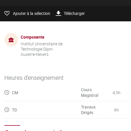
Ajouter à la sélection
Télécharger
Composante
Institut Universitaire de
Technologie Dijon-
Auxerre-Nevers
Heures d'enseignement
Cours
CM
4,5h
Magistral
Travaux
TD
6h
Dirigés