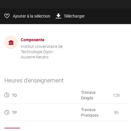
Ajouter à la sélection
Télécharger
Composante
Institut Universitaire de
Technologie Dijon-
Auxerre-Nevers
Heures d'enseignement
Travaux
TD
12h
Dirigés
Travaux
TP
9h
Pratiques