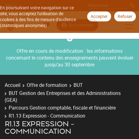
Aller à
En poursuivant votre navigation sur ce
site, vous acceptez l'utilisation de
Accepter
Refuser
cookies à des fins de mesure d'audience
Se connecter
(statistiques anonymes).
Offre en cours de modification : les informations
concernant le contenu des enseignements peuvent évoluer
jusqu’au 30 septembre
Accueil
Offre de formation
BUT
BUT Gestion des Entreprises et des Administrations
(GEA)
Parcours Gestion comptable, fiscale et financière
R1.13 Expression - Communication
R1.13 EXPRESSION -
COMMUNICATION