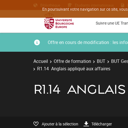
Bibliothèque
Etudiants internationaux
En poursuivant votre navigation sur ce site, vous
Suivre une UE Tra
Offre en cours de modification : les i
Accueil
Offre de formation
BUT
BUT Gest
R1.14 Anglais appliqué aux affaires
R1.14 ANGLAI
Ajouter à la sélection
Télécharger