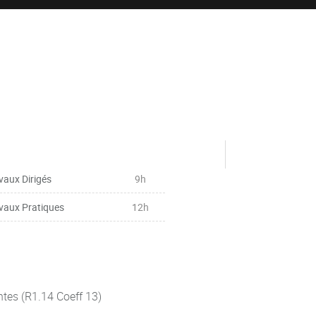
vaux Dirigés
9h
vaux Pratiques
12h
antes (R1.14 Coeff 13)