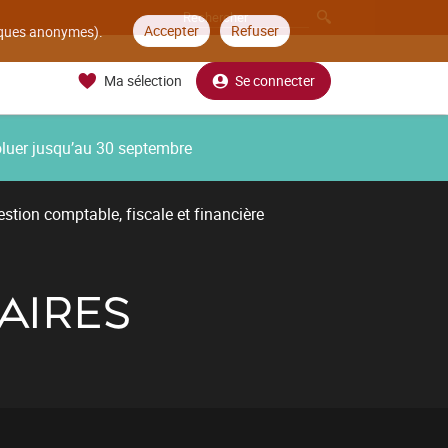
Accepter
Refuser
tiques anonymes).
Ma sélection
Se connecter
oluer jusqu’au 30 septembre
stion comptable, fiscale et financière
FAIRES