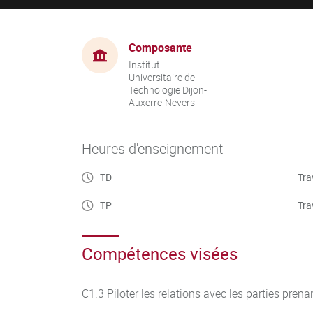
Composante
Institut
Universitaire de
Technologie Dijon-
Auxerre-Nevers
Heures d'enseignement
TD
Tra
TP
Tra
Compétences visées
C1.3 Piloter les relations avec les parties pren