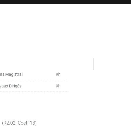
rs Magistral
9h
vaux Dirigés
9h
n (R2.02 Coeff 13)