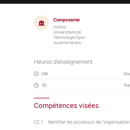
Composante
Institut
Universitaire de
Technologie Dijon-
Auxerre-Nevers
Heures d'enseignement
CM
Cou
TD
Tra
Compétences visées
C2.1 Identifier les processus de l'organisatio