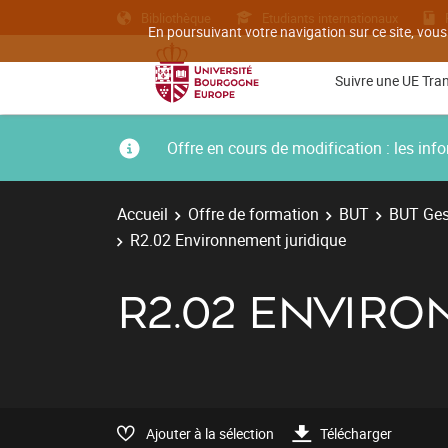
Bibliothèque
Etudiants internationaux
En poursuivant votre navigation sur ce site, vous
Suivre une UE Tra
Offre en cours de modification : les i
Accueil
Offre de formation
BUT
BUT Gest
R2.02 Environnement juridique
R2.02 ENVIR
Ajouter à la sélection
Télécharger