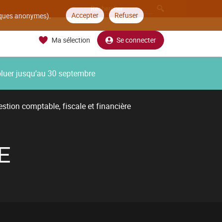
Accepter
Refuser
tiques anonymes).
Ma sélection
Se connecter
oluer jusqu’au 30 septembre
stion comptable, fiscale et financière
E