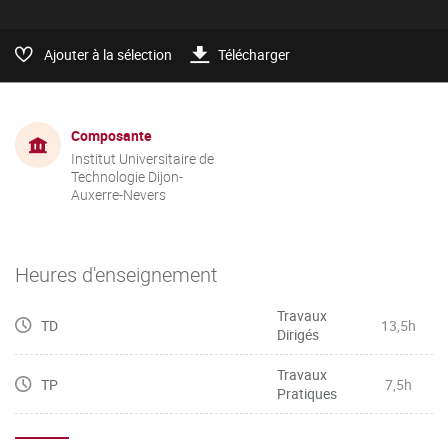
Ajouter à la sélection
Télécharger
Composante
Institut Universitaire de
Technologie Dijon-
Auxerre-Nevers
Heures d'enseignement
Travaux
TD
13,5h
Dirigés
Travaux
TP
7,5h
Pratiques