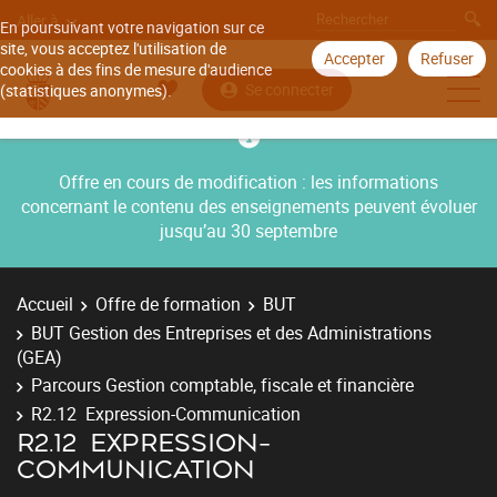
Aller à
En poursuivant votre navigation sur ce
site, vous acceptez l'utilisation de
Accepter
Refuser
cookies à des fins de mesure d'audience
Se connecter
(statistiques anonymes).
Offre en cours de modification : les informations
concernant le contenu des enseignements peuvent évoluer
jusqu’au 30 septembre
Accueil
Offre de formation
BUT
BUT Gestion des Entreprises et des Administrations
(GEA)
Parcours Gestion comptable, fiscale et financière
R2.12 Expression-Communication
R2.12 EXPRESSION-
COMMUNICATION