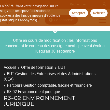
Aller à
En poursuivant votre navigation sur ce
site, vous acceptez l'utilisation de
Accepter
Refuser
cookies à des fins de mesure d'audience
Se connecter
(statistiques anonymes).
Offre en cours de modification : les informations
concernant le contenu des enseignements peuvent évoluer
jusqu’au 30 septembre
Accueil
Offre de formation
BUT
BUT Gestion des Entreprises et des Administrations
(GEA)
Parcours Gestion comptable, fiscale et financière
R3-02 Environnement juridique
R3-02 ENVIRONNEMENT
JURIDIQUE