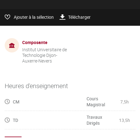
Ajouter à la sélection
Télécharger
Composante
Institut Universitaire de
Technologie Dijon-
Auxerre-Nevers
Heures d'enseignement
Cours
CM
7,5h
Magistral
Travaux
TD
13,5h
Dirigés