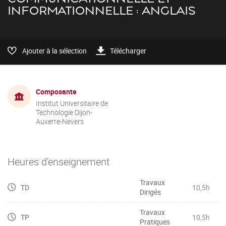
INFORMATIONNELLE : ANGLAIS
Ajouter à la sélection
Télécharger
Composante
Institut Universitaire de
Technologie Dijon-
Auxerre-Nevers
Heures d'enseignement
Travaux
TD
10,5h
Dirigés
Travaux
TP
10,5h
Pratiques