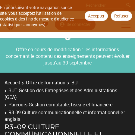
Aller à
En poursuivant votre navigation sur ce
site, vous acceptez l'utilisation de
Accepter
Refuser
cookies à des fins de mesure d'audience
Se connecter
(statistiques anonymes).
Offre en cours de modification : les informations
concernant le contenu des enseignements peuvent évoluer
jusqu’au 30 septembre
Accueil
Offre de formation
BUT
BUT Gestion des Entreprises et des Administrations
(GEA)
Parcours Gestion comptable, fiscale et financière
R3-09 Culture communicationnelle et informationnelle :
anglais
R3-09 CULTURE
COMMUNICATIONNELLE ET