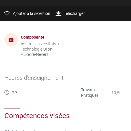
Ajouter à la sélection
Télécharger
Composante
Institut Universitaire de
Technologie Dijon-
Auxerre-Nevers
Heures d'enseignement
Travaux
TP
10,5h
Pratiques
Compétences visées