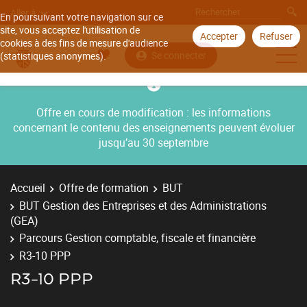
Aller à
En poursuivant votre navigation sur ce
site, vous acceptez l'utilisation de
Accepter
Refuser
cookies à des fins de mesure d'audience
Se connecter
(statistiques anonymes).
Offre en cours de modification : les informations
concernant le contenu des enseignements peuvent évoluer
jusqu’au 30 septembre
Accueil
Offre de formation
BUT
BUT Gestion des Entreprises et des Administrations
(GEA)
Parcours Gestion comptable, fiscale et financière
R3-10 PPP
R3-10 PPP