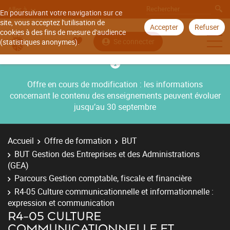
Aller à
En poursuivant votre navigation sur ce
site, vous acceptez l'utilisation de
Accepter
Refuser
cookies à des fins de mesure d'audience
Se connecter
(statistiques anonymes).
Offre en cours de modification : les informations
concernant le contenu des enseignements peuvent évoluer
jusqu’au 30 septembre
Accueil
Offre de formation
BUT
BUT Gestion des Entreprises et des Administrations
(GEA)
Parcours Gestion comptable, fiscale et financière
R4-05 Culture communicationnelle et informationnelle :
expression et communication
R4-05 CULTURE
COMMUNICATIONNELLE ET