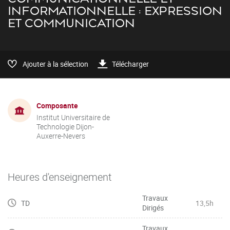
INFORMATIONNELLE : EXPRESSION
ET COMMUNICATION
Ajouter à la sélection
Télécharger
Composante
Institut Universitaire de
Technologie Dijon-
Auxerre-Nevers
Heures d'enseignement
Travaux
TD
13,5h
Dirigés
Travaux