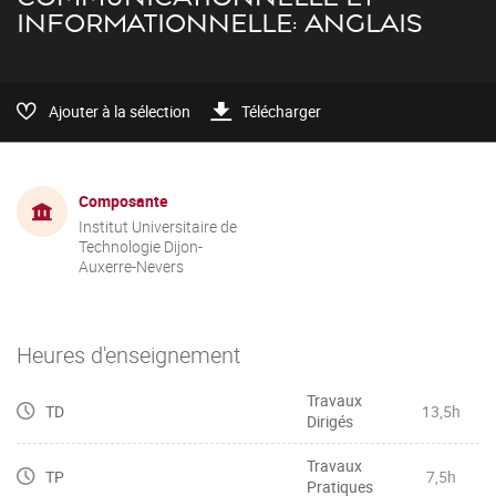
INFORMATIONNELLE: ANGLAIS
Ajouter à la sélection
Télécharger
Composante
Institut Universitaire de
Technologie Dijon-
Auxerre-Nevers
Heures d'enseignement
Travaux
TD
13,5h
Dirigés
Travaux
TP
7,5h
Pratiques