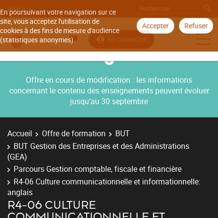
Aller à
En poursuivant votre navigation sur ce
site, vous acceptez l'utilisation de
Accepter
Refuser
cookies à des fins de mesure d'audience
Se connecter
(statistiques anonymes).
Offre en cours de modification : les informations
concernant le contenu des enseignements peuvent évoluer
jusqu’au 30 septembre
Accueil
Offre de formation
BUT
BUT Gestion des Entreprises et des Administrations
(GEA)
Parcours Gestion comptable, fiscale et financière
R4-06 Culture communicationnelle et informationnelle:
anglais
R4-06 CULTURE
COMMUNICATIONNELLE ET