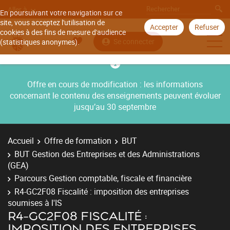
Aller à
En poursuivant votre navigation sur ce
site, vous acceptez l'utilisation de
Accepter
Refuser
cookies à des fins de mesure d'audience
Se connecter
(statistiques anonymes).
Offre en cours de modification : les informations
concernant le contenu des enseignements peuvent évoluer
jusqu’au 30 septembre
Accueil
Offre de formation
BUT
BUT Gestion des Entreprises et des Administrations
(GEA)
Parcours Gestion comptable, fiscale et financière
R4-GC2F08 Fiscalité : imposition des entreprises
soumises à l'IS
R4-GC2F08 FISCALITÉ :
IMPOSITION DES ENTREPRISES