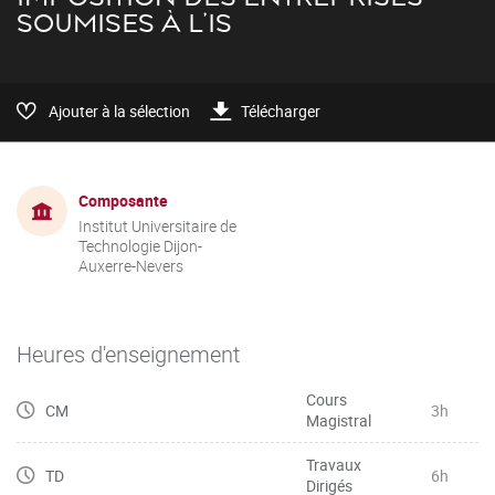
SOUMISES À L'IS
Ajouter à la sélection
Télécharger
Composante
Institut Universitaire de
Technologie Dijon-
Auxerre-Nevers
Heures d'enseignement
Cours
CM
3h
Magistral
Travaux
TD
6h
Dirigés