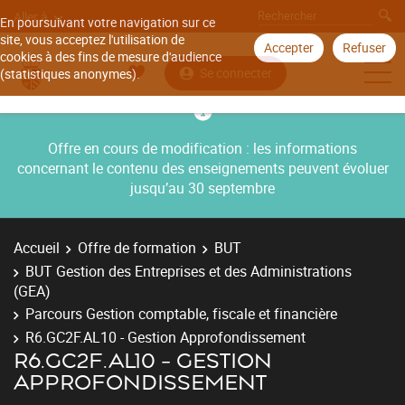
Aller à
En poursuivant votre navigation sur ce
site, vous acceptez l'utilisation de
Accepter
Refuser
cookies à des fins de mesure d'audience
Se connecter
(statistiques anonymes).
Offre en cours de modification : les informations
concernant le contenu des enseignements peuvent évoluer
jusqu’au 30 septembre
Accueil
Offre de formation
BUT
BUT Gestion des Entreprises et des Administrations
(GEA)
Parcours Gestion comptable, fiscale et financière
R6.GC2F.AL10 - Gestion Approfondissement
R6.GC2F.AL10 - GESTION
APPROFONDISSEMENT