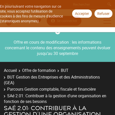
Aller à
En poursuivant votre navigation sur ce
site, vous acceptez l'utilisation de
Accepter
Refuser
cookies à des fins de mesure d'audience
Se connecter
(statistiques anonymes).
Offre en cours de modification : les informations
concernant le contenu des enseignements peuvent évoluer
jusqu’au 30 septembre
Accueil
Offre de formation
BUT
BUT Gestion des Entreprises et des Administrations
(GEA)
Parcours Gestion comptable, fiscale et financière
SAé 2.01: Contribuer à la gestion d'une organisation en
fonction de ses besoins
SAÉ 2.01: CONTRIBUER À LA
GESTION D'UNE ORGANISATION