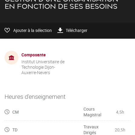
EN FONCTION DE SES BESOINS
Ajouter à la sélection
Télécharger
Composante
Institut Universitaire de
Technologie Dijon-
Auxerre-Nevers
Heures d'enseignement
Cours
CM
4,5h
Magistral
Travaux
TD
20,5h
Dirigés