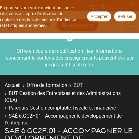
Aller à
En poursuivant votre navigation sur ce
site, vous acceptez l'utilisation de
Accepter
Refuser
cookies à des fins de mesure d'audience
Se connecter
(statistiques anonymes).
Offre en cours de modification : les informations
concernant le contenu des enseignements peuvent évoluer
jusqu’au 30 septembre
Accueil
Offre de formation
BUT
BUT Gestion des Entreprises et des Administrations
(GEA)
Parcours Gestion comptable, fiscale et financière
SAÉ 6.GC2F.01 - Accompagner le développement de
l'entreprise
SAÉ 6.GC2F.01 - ACCOMPAGNER LE
DÉVELOPPEMENT DE