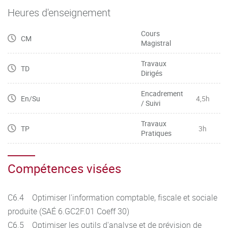
Heures d'enseignement
Cours
CM
Magistral
Travaux
TD
Dirigés
Encadrement
En/Su
4,5h
/ Suivi
Travaux
TP
3h
Pratiques
Compétences visées
C6.4 Optimiser l'information comptable, fiscale et sociale
produite (SAÉ 6.GC2F.01 Coeff 30)
C6.5 Optimiser les outils d'analyse et de prévision de