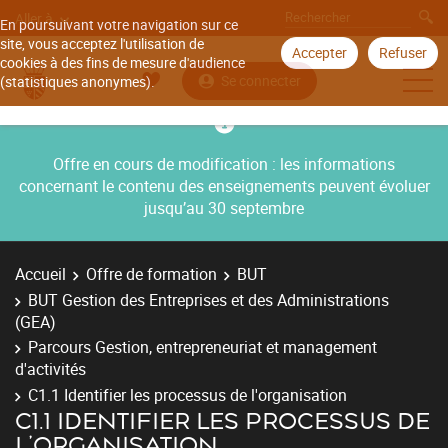
Aller à
En poursuivant votre navigation sur ce
site, vous acceptez l'utilisation de
Accepter
Refuser
cookies à des fins de mesure d'audience
Se connecter
(statistiques anonymes).
Offre en cours de modification : les informations
concernant le contenu des enseignements peuvent évoluer
jusqu’au 30 septembre
Accueil
Offre de formation
BUT
BUT Gestion des Entreprises et des Administrations
(GEA)
Parcours Gestion, entrepreneuriat et management
d'activités
C1.1 Identifier les processus de l'organisation
C1.1 IDENTIFIER LES PROCESSUS DE
L'ORGANISATION