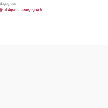
édagogique
@
iut-dijon.u-bourgogne.fr