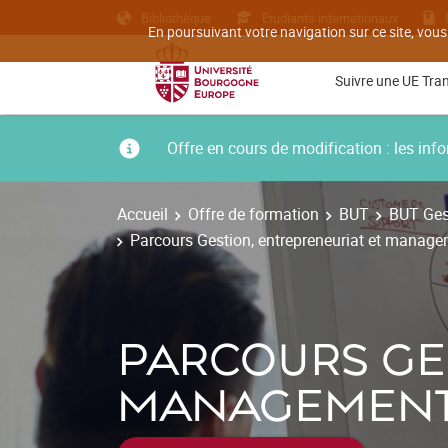
Bibliothèque
Etudiants internationaux
En poursuivant votre navigation sur ce site, vous
Suivre une UE Tra
Offre en cours de modification : les i
Accueil
Offre de formation
BUT
BUT Gest
Parcours Gestion, entrepreneuriat et managem
PARCOURS GE
MANAGEMENT 