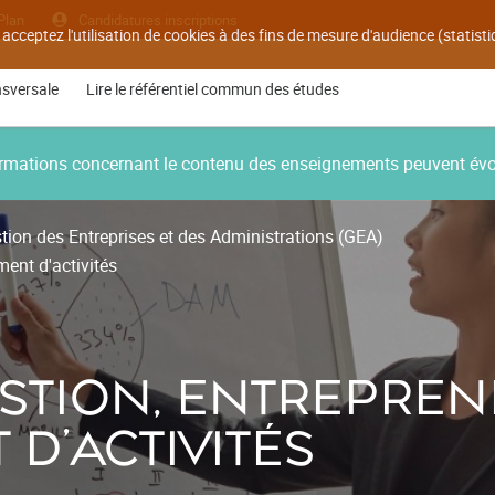
Plan
Candidatures inscriptions
 acceptez l'utilisation de cookies à des fins de mesure d'audience (statis
nsversale
Lire le référentiel commun des études
nformations concernant le contenu des enseignements peuvent év
ion des Entreprises et des Administrations (GEA)
ent d'activités
STION, ENTREPRENE
D'ACTIVITÉS