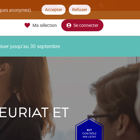
Accepter
Refuser
tiques anonymes).
Ma sélection
Se connecter
oluer jusqu’au 30 septembre
URIAT ET