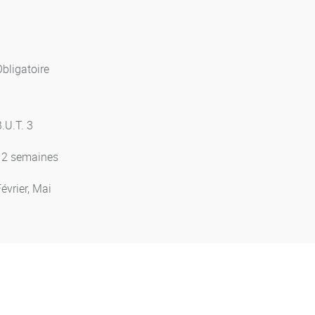
bligatoire
.U.T. 3
12 semaines
évrier, Mai