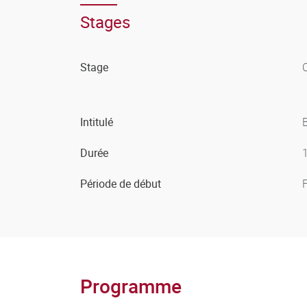
Stages
Stage
O
Intitulé
B
Durée
Période de début
F
Programme