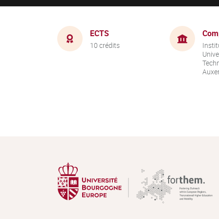
ECTS
Com
10 crédits
Instit
Unive
Techn
Auxer