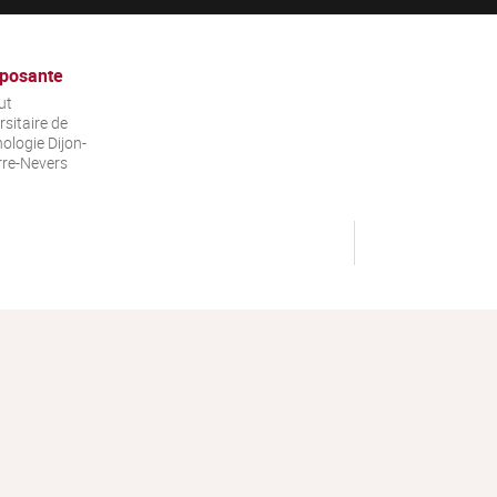
posante
ut
rsitaire de
ologie Dijon-
re-Nevers