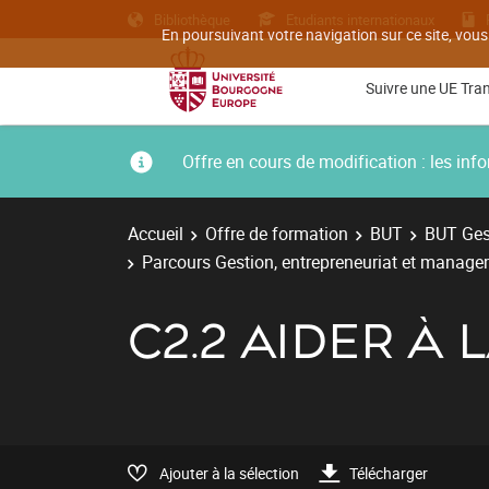
Bibliothèque
Etudiants internationaux
En poursuivant votre navigation sur ce site, vous
Suivre une UE Tra
Offre en cours de modification : les i
Accueil
Offre de formation
BUT
BUT Gest
Parcours Gestion, entrepreneuriat et managem
C2.2 AIDER À 
Ajouter à la sélection
Télécharger