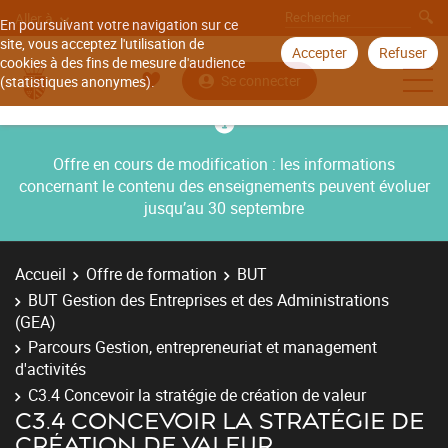
Aller à
En poursuivant votre navigation sur ce
site, vous acceptez l'utilisation de
Accepter
Refuser
cookies à des fins de mesure d'audience
Se connecter
(statistiques anonymes).
Offre en cours de modification : les informations
concernant le contenu des enseignements peuvent évoluer
jusqu’au 30 septembre
Accueil
Offre de formation
BUT
BUT Gestion des Entreprises et des Administrations
(GEA)
Parcours Gestion, entrepreneuriat et management
d'activités
C3.4 Concevoir la stratégie de création de valeur
C3.4 CONCEVOIR LA STRATÉGIE DE
CRÉATION DE VALEUR