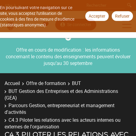
Aller à
En poursuivant votre navigation sur ce
site, vous acceptez l'utilisation de
Accepter
Refuser
cookies à des fins de mesure d'audience
Se connecter
(statistiques anonymes).
Offre en cours de modification : les informations
concernant le contenu des enseignements peuvent évoluer
jusqu’au 30 septembre
Accueil
Offre de formation
BUT
BUT Gestion des Entreprises et des Administrations
(GEA)
Parcours Gestion, entrepreneuriat et management
d'activités
C4.3 Piloter les relations avec les acteurs internes ou
externes de l'organisation
C4.3 PILOTER LES RELATIONS AVEC