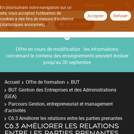
Aller à
En poursuivant votre navigation sur ce
site, vous acceptez l'utilisation de
Accepter
Refuser
cookies à des fins de mesure d'audience
Se connecter
(statistiques anonymes).
Offre en cours de modification : les informations
concernant le contenu des enseignements peuvent évoluer
jusqu’au 30 septembre
Accueil
Offre de formation
BUT
BUT Gestion des Entreprises et des Administrations
(GEA)
Parcours Gestion, entrepreneuriat et management
d'activités
C6.3 Améliorer les relations entre les parties prenantes
C6.3 AMÉLIORER LES RELATIONS
ENTRE LES PARTIES PRENANTES