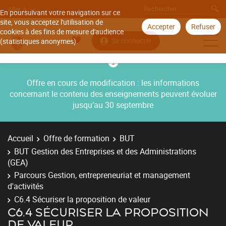
Aller à
En poursuivant votre navigation sur ce
site, vous acceptez l'utilisation de
Accepter
Refuser
cookies à des fins de mesure d'audience
Se connecter
(statistiques anonymes).
Offre en cours de modification : les informations
concernant le contenu des enseignements peuvent évoluer
jusqu’au 30 septembre
Accueil
Offre de formation
BUT
BUT Gestion des Entreprises et des Administrations
(GEA)
Parcours Gestion, entrepreneuriat et management
d'activités
C6.4 Sécuriser la proposition de valeur
C6.4 SÉCURISER LA PROPOSITION
DE VALEUR