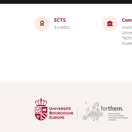
ECTS
Com
6 crédits
Instit
Unive
Techn
Auxer