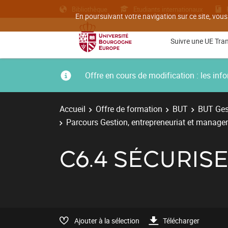
Bibliothèque
Etudiants internationaux
En poursuivant votre navigation sur ce site, vous
Suivre une UE Tra
Offre en cours de modification : les i
Accueil
Offre de formation
BUT
BUT Gest
Parcours Gestion, entrepreneuriat et managem
C6.4 SÉCURIS
Ajouter à la sélection
Télécharger