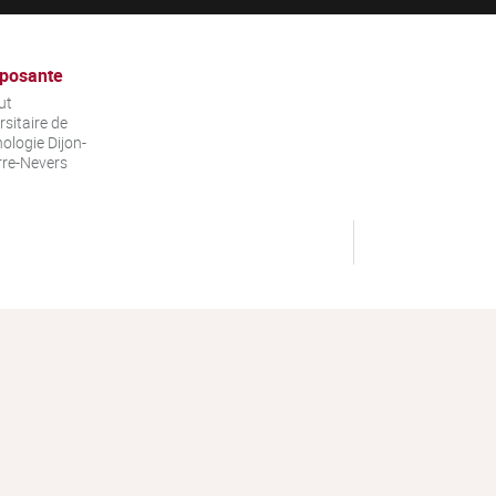
posante
ut
rsitaire de
ologie Dijon-
re-Nevers