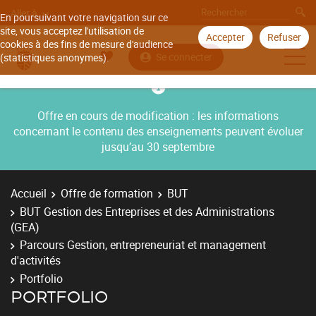
Aller à
En poursuivant votre navigation sur ce
site, vous acceptez l'utilisation de
Accepter
Refuser
cookies à des fins de mesure d'audience
Se connecter
(statistiques anonymes).
Offre en cours de modification : les informations
concernant le contenu des enseignements peuvent évoluer
jusqu’au 30 septembre
Accueil
Offre de formation
BUT
BUT Gestion des Entreprises et des Administrations
(GEA)
Parcours Gestion, entrepreneuriat et management
d'activités
Portfolio
PORTFOLIO