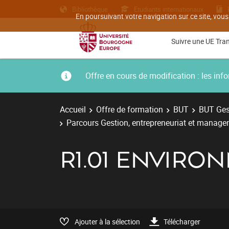
Bibliothèque
Etudiants internationaux
En poursuivant votre navigation sur ce site, vous
Suivre une UE Tra
Offre en cours de modification : les i
Accueil
Offre de formation
BUT
BUT Gest
Parcours Gestion, entrepreneuriat et managem
R1.01 ENVIR
Ajouter à la sélection
Télécharger