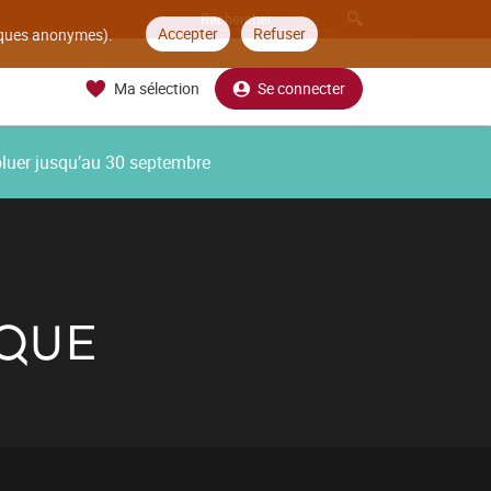
Accepter
Refuser
tiques anonymes).
Ma sélection
Se connecter
oluer jusqu’au 30 septembre
IQUE