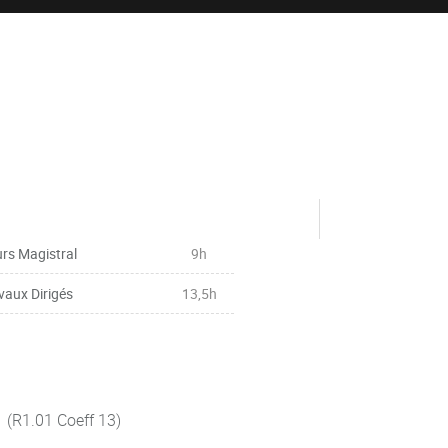
rs Magistral
9h
vaux Dirigés
13,5h
n (R1.01 Coeff 13)