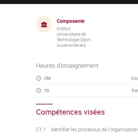
Composante
Institut
Universitaire de
Technologie Dijon-
Auxerre-Nevers
Heures d'enseignement
CM
Cou
TD
Tra
Compétences visées
C1.1 Identifier les processus de l'organisatio