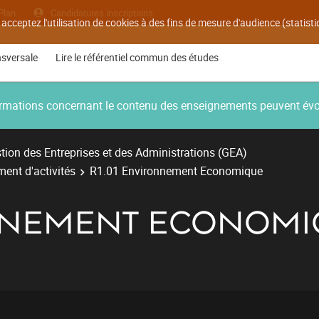
Plan
Candidatures inscriptions
 acceptez l'utilisation de cookies à des fins de mesure d'audience (statis
nsversale
Lire le référentiel commun des études
nformations concernant le contenu des enseignements peuvent év
ion des Entreprises et des Administrations (GEA)
ent d'activités
R1.01 Environnement Economique
ONNEMENT ECONOM