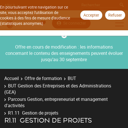
Aller à
En poursuivant votre navigation sur ce
site, vous acceptez l'utilisation de
Accepter
Refuser
cookies à des fins de mesure d'audience
Se connecter
(statistiques anonymes).
Offre en cours de modification : les informations
concernant le contenu des enseignements peuvent évoluer
jusqu’au 30 septembre
Accueil
Offre de formation
BUT
BUT Gestion des Entreprises et des Administrations
(GEA)
Parcours Gestion, entrepreneuriat et management
d'activités
R1.11 Gestion de projets
R1.11 GESTION DE PROJETS