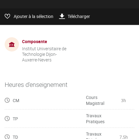
Ajouter à la sélection
Télécharger
Composante
Institut Universitaire de
Technologie Dijon-
Auxerre-Nevers
Heures d'enseignement
Cours
CM
3h
Magistral
Travaux
TP
Pratiques
Travaux
TD
7,5h