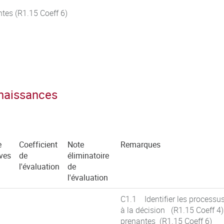
antes (R1.15 Coeff 6)
nnaissances
e
Coefficient
Note
Remarques
ves
de
éliminatoire
l'évaluation
de
l'évaluation
C1.1 Identifier les processu
à la décision (R1.15 Coeff 4)
prenantes (R1.15 Coeff 6)