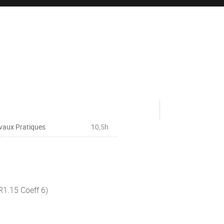
vaux Pratiques
10,5h
(R1.15 Coeff 6)