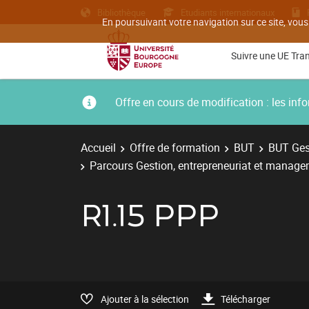
Bibliothèque
Etudiants internationaux
En poursuivant votre navigation sur ce site, vous
Suivre une UE Tra
Offre en cours de modification : les i
Accueil
Offre de formation
BUT
BUT Gest
Parcours Gestion, entrepreneuriat et managem
R1.15 PPP
Ajouter à la sélection
Télécharger