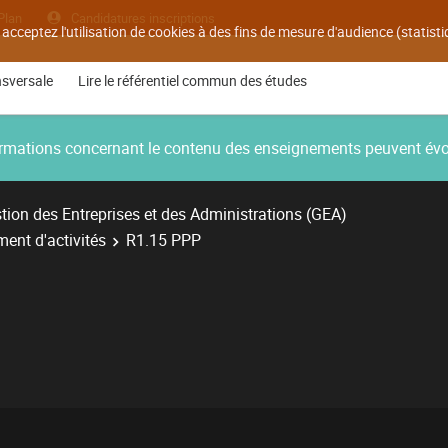
Plan
Candidatures inscriptions
 acceptez l'utilisation de cookies à des fins de mesure d'audience (statis
nsversale
Lire le référentiel commun des études
nformations concernant le contenu des enseignements peuvent év
ion des Entreprises et des Administrations (GEA)
ent d'activités
R1.15 PPP