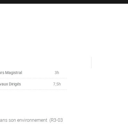
rs Magistral
3h
vaux Dirigés
7,5h
 dans son environnement (R3-03