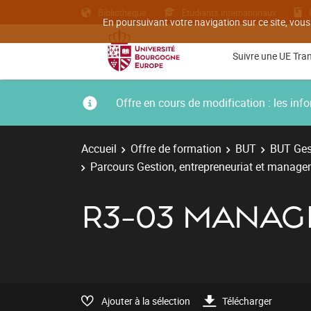
Bibliothèque
Etudiants internationaux
En poursuivant votre navigation sur ce site, vous
Suivre une UE Tra
Offre en cours de modification : les i
Accueil
Offre de formation
BUT
BUT Gest
Parcours Gestion, entrepreneuriat et managem
R3-03 MANAGE
Ajouter à la sélection
Télécharger