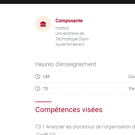
Composante
Institut
Universitaire de
Technologie Dijon-
Auxerre-Nevers
Heures d'enseignement
CM
Cou
TD
Tra
Compétences visées
C3.1 Analyser les processus de l'organisation
Coeff 10)