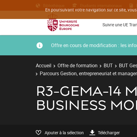
Bibliothèque
Etudiants internationaux
En poursuivant votre navigation sur ce site, vous
Suivre une UE Tra
Offre en cours de modification : les i
Accueil
Offre de formation
BUT
BUT Gest
Parcours Gestion, entrepreneuriat et managem
R3-GEMA-14 M
BUSINESS MO
Ajouter à la sélection
Télécharger