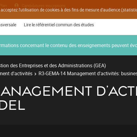
Plan
Candidatures inscriptions
 acceptez l'utilisation de cookies à des fins de mesure d'audience (statis
nsversale
Lire le référentiel commun des études
nformations concernant le contenu des enseignements peuvent év
ion des Entreprises et des Administrations (GEA)
ent d'activités
R3-GEMA-14 Management d'activités: busine
ANAGEMENT D'ACTI
DEL