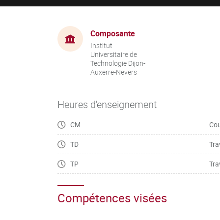
Composante
Institut
Universitaire de
Technologie Dijon-
Auxerre-Nevers
Heures d'enseignement
CM
Cou
TD
Tra
TP
Tra
Compétences visées