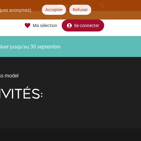
Accepter
Refuser
tiques anonymes).
Ma sélection
Se connecter
oluer jusqu’au 30 septembre
ss model
VITÉS: