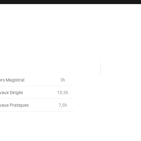
rs Magistral
3h
vaux Dirigés
10,5h
vaux Pratiques
7,5h