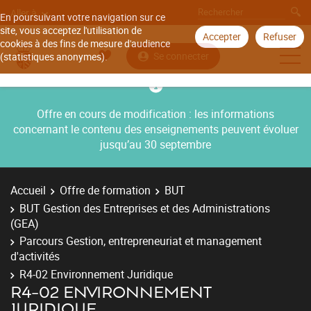
Aller à
En poursuivant votre navigation sur ce
site, vous acceptez l'utilisation de
Accepter
Refuser
cookies à des fins de mesure d'audience
Se connecter
(statistiques anonymes).
Offre en cours de modification : les informations
concernant le contenu des enseignements peuvent évoluer
jusqu’au 30 septembre
Accueil
Offre de formation
BUT
BUT Gestion des Entreprises et des Administrations
(GEA)
Parcours Gestion, entrepreneuriat et management
d'activités
R4-02 Environnement Juridique
R4-02 ENVIRONNEMENT
JURIDIQUE