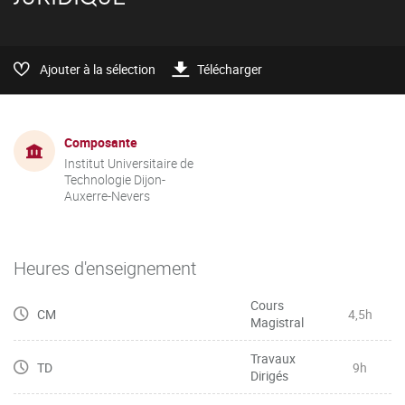
Ajouter à la sélection
Télécharger
Composante
Institut Universitaire de
Technologie Dijon-
Auxerre-Nevers
Heures d'enseignement
Cours
CM
4,5h
Magistral
Travaux
TD
9h
Dirigés