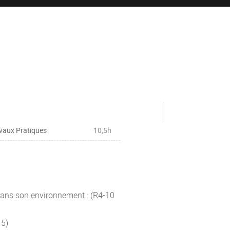
vaux Pratiques
10,5h
dans son environnement : (R4-10
15)