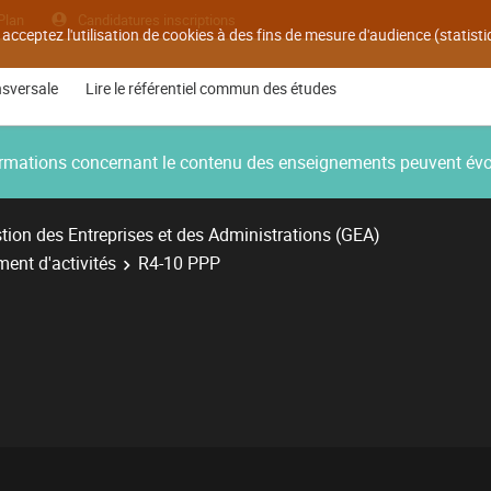
Plan
Candidatures inscriptions
 acceptez l'utilisation de cookies à des fins de mesure d'audience (statis
nsversale
Lire le référentiel commun des études
nformations concernant le contenu des enseignements peuvent év
ion des Entreprises et des Administrations (GEA)
ent d'activités
R4-10 PPP