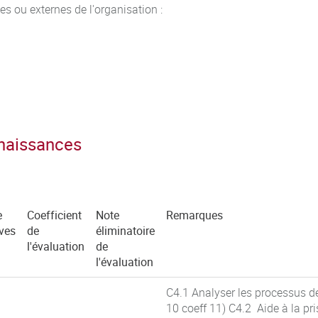
nes ou externes de l'organisation :
nnaissances
e
Coefficient
Note
Remarques
ves
de
éliminatoire
l'évaluation
de
l'évaluation
C4.1 Analyser les processus d
10 coeff 11) C4.2 Aide à la pri