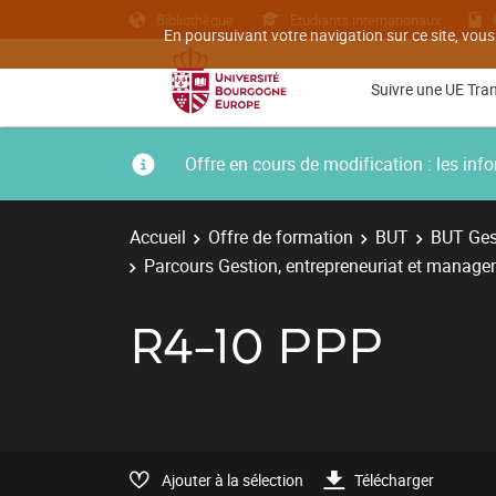
Bibliothèque
Etudiants internationaux
En poursuivant votre navigation sur ce site, vous
Suivre une UE Tra
Offre en cours de modification : les i
Accueil
Offre de formation
BUT
BUT Gest
Parcours Gestion, entrepreneuriat et managem
R4-10 PPP
Ajouter à la sélection
Télécharger