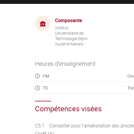
Composante
Institut
Universitaire de
Technologie Dijon-
Auxerre-Nevers
Heures d'enseignement
CM
Cou
TD
Tra
Compétences visées
C5.1 Conseiller pour l'amélioration des proce
Coeff 16)