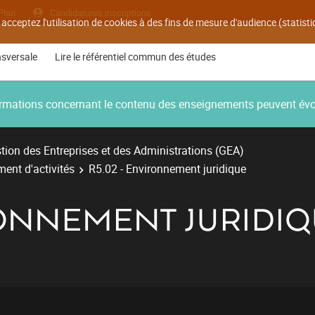
Plan
Candidatures inscriptions
 acceptez l'utilisation de cookies à des fins de mesure d'audience (statis
nsversale
Lire le référentiel commun des études
nformations concernant le contenu des enseignements peuvent év
ion des Entreprises et des Administrations (GEA)
ent d'activités
R5.02 - Environnement juridique
RONNEMENT JURIDI