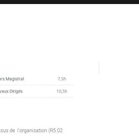
rs Magistral
7,5h
vaux Dirigés
10,5h
ssus de l'organisation (R5.02