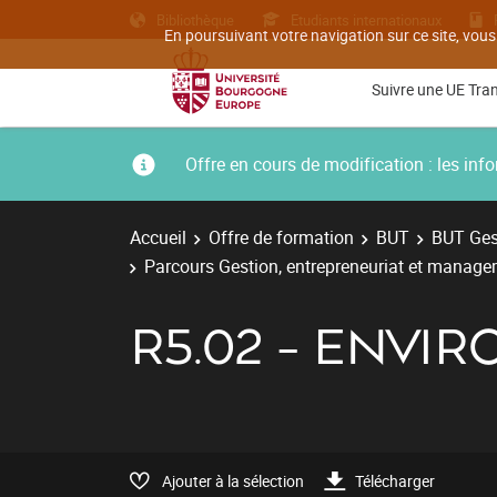
Bibliothèque
Etudiants internationaux
En poursuivant votre navigation sur ce site, vous
Suivre une UE Tra
Offre en cours de modification : les i
Accueil
Offre de formation
BUT
BUT Gest
Parcours Gestion, entrepreneuriat et managem
R5.02 - ENVI
Ajouter à la sélection
Télécharger