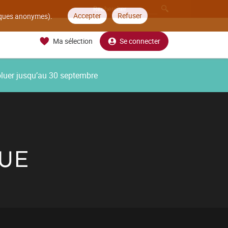
Accepter
Refuser
tiques anonymes).
Ma sélection
Se connecter
oluer jusqu’au 30 septembre
QUE