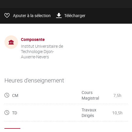
Ajouter à la sélection
Télécharger
Composante
Institut Universitaire de
Technologie Dijon-
Auxerre-Nevers
Heures d'enseignement
Cours
CM
7,5h
Magistral
Travaux
TD
10,5h
Dirigés