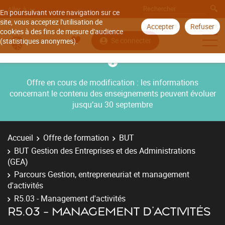
Aller à
En poursuivant votre navigation sur ce
site, vous acceptez l'utilisation de
Accepter
Refuser
cookies à des fins de mesure d'audience
Se connecter
(statistiques anonymes).
Offre en cours de modification : les informations
concernant le contenu des enseignements peuvent évoluer
jusqu’au 30 septembre
Accueil
Offre de formation
BUT
BUT Gestion des Entreprises et des Administrations
(GEA)
Parcours Gestion, entrepreneuriat et management
d'activités
R5.03 - Management d'activités
R5.03 - MANAGEMENT D'ACTIVITÉS