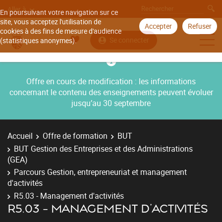
Aller à
En poursuivant votre navigation sur ce
site, vous acceptez l'utilisation de
Accepter
Refuser
cookies à des fins de mesure d'audience
Se connecter
(statistiques anonymes).
Offre en cours de modification : les informations
concernant le contenu des enseignements peuvent évoluer
jusqu’au 30 septembre
Accueil
Offre de formation
BUT
BUT Gestion des Entreprises et des Administrations
(GEA)
Parcours Gestion, entrepreneuriat et management
d'activités
R5.03 - Management d'activités
R5.03 - MANAGEMENT D'ACTIVITÉS