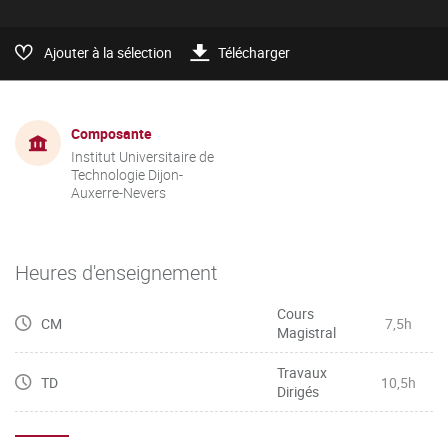
Ajouter à la sélection
Télécharger
Composante
Institut Universitaire de
Technologie Dijon-
Auxerre-Nevers
Heures d'enseignement
Cours
CM
7,5h
Magistral
Travaux
TD
10,5h
Dirigés