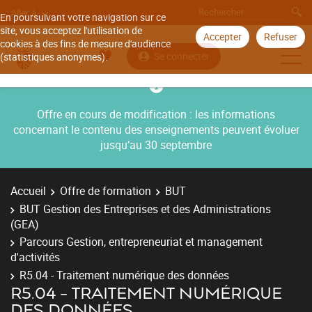
Aller à
En poursuivant votre navigation sur ce
site, vous acceptez l'utilisation de
Accepter
Refuser
cookies à des fins de mesure d'audience
Se connecter
(statistiques anonymes).
Offre en cours de modification : les informations
concernant le contenu des enseignements peuvent évoluer
jusqu’au 30 septembre
Accueil
Offre de formation
BUT
BUT Gestion des Entreprises et des Administrations
(GEA)
Parcours Gestion, entrepreneuriat et management
d'activités
R5.04 - Traitement numérique des données
R5.04 - TRAITEMENT NUMÉRIQUE
DES DONNÉES