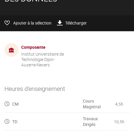
Ajouter à la sélection
Télécharger
Composante
Institut Universitaire de
Technologie Dijon-
Auxerre-Nevers
Heures d'enseignement
Cours
CM
4,5h
Magistral
Travaux
TD
10,5h
Dirigés