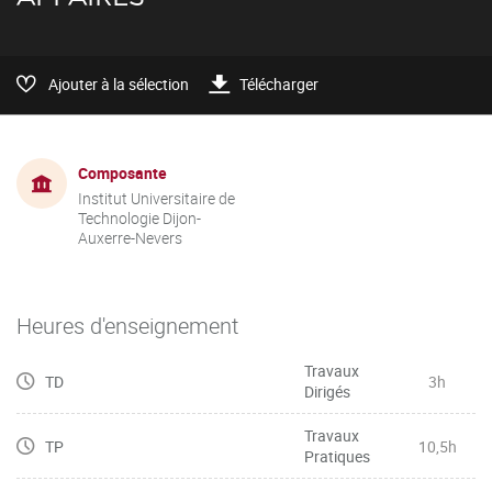
Ajouter à la sélection
Télécharger
Composante
Institut Universitaire de
Technologie Dijon-
Auxerre-Nevers
Heures d'enseignement
Travaux
TD
3h
Dirigés
Travaux
TP
10,5h
Pratiques