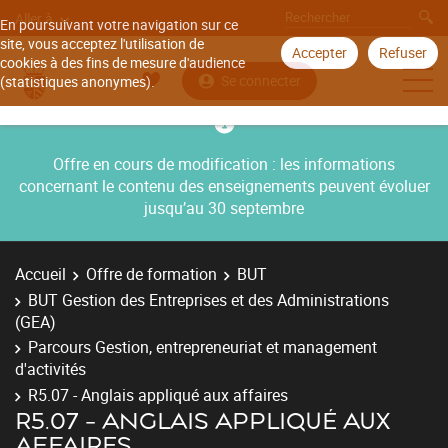
Aller à
En poursuivant votre navigation sur ce
site, vous acceptez l'utilisation de
Accepter
Refuser
cookies à des fins de mesure d'audience
Se connecter
(statistiques anonymes).
Offre en cours de modification : les informations
concernant le contenu des enseignements peuvent évoluer
jusqu’au 30 septembre
Accueil
Offre de formation
BUT
BUT Gestion des Entreprises et des Administrations
(GEA)
Parcours Gestion, entrepreneuriat et management
d'activités
R5.07 - Anglais appliqué aux affaires
R5.07 - ANGLAIS APPLIQUÉ AUX
AFFAIRES