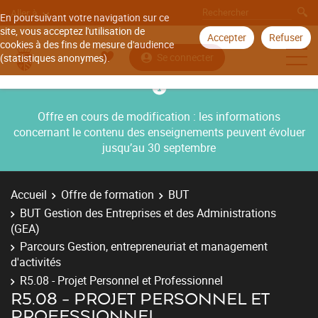
Aller à
En poursuivant votre navigation sur ce
site, vous acceptez l'utilisation de
Accepter
Refuser
cookies à des fins de mesure d'audience
Se connecter
(statistiques anonymes).
Offre en cours de modification : les informations
concernant le contenu des enseignements peuvent évoluer
jusqu’au 30 septembre
Accueil
Offre de formation
BUT
BUT Gestion des Entreprises et des Administrations
(GEA)
Parcours Gestion, entrepreneuriat et management
d'activités
R5.08 - Projet Personnel et Professionnel
R5.08 - PROJET PERSONNEL ET
PROFESSIONNEL