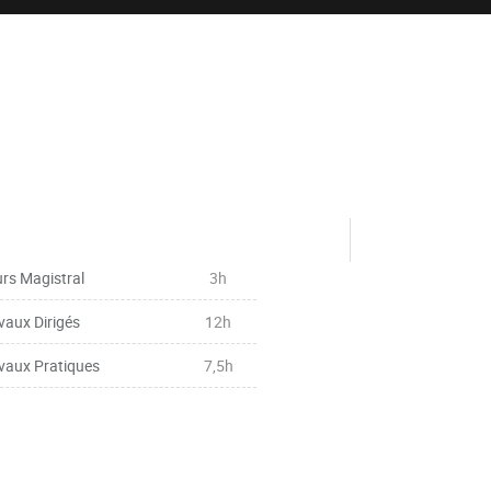
rs Magistral
3h
vaux Dirigés
12h
vaux Pratiques
7,5h