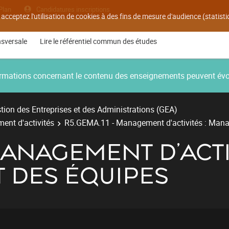
Plan
Candidatures inscriptions
 acceptez l'utilisation de cookies à des fins de mesure d'audience (statis
nsversale
Lire le référentiel commun des études
nformations concernant le contenu des enseignements peuvent év
ion des Entreprises et des Administrations (GEA)
ent d'activités
R5.GEMA.11 - Management d'activités : Man
MANAGEMENT D'ACTIV
DES ÉQUIPES