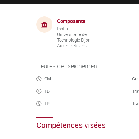
Composante
Institut
Universitaire de
Technologie Dijon-
Auxerre-Nevers
Heures d'enseignement
CM
Cou
TD
Tra
TP
Tra
Compétences visées