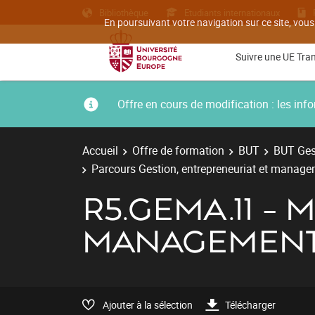
Bibliothèque
Etudiants internationaux
En poursuivant votre navigation sur ce site, vous
Suivre une UE Tra
Offre en cours de modification : les i
Accueil
Offre de formation
BUT
BUT Gest
Parcours Gestion, entrepreneuriat et managem
R5.GEMA.11 - 
MANAGEMENT 
Ajouter à la sélection
Télécharger