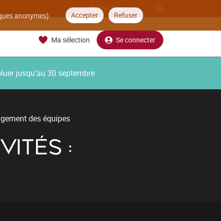
Accepter
Refuser
tiques anonymes).
Ma sélection
Se connecter
oluer jusqu’au 30 septembre
agement des équipes
ITÉS :