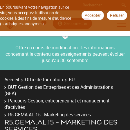
Aller à
En poursuivant votre navigation sur ce
site, vous acceptez l'utilisation de
Accepter
Refuser
cookies à des fins de mesure d'audience
Se connecter
(statistiques anonymes).
Offre en cours de modification : les informations
concernant le contenu des enseignements peuvent évoluer
jusqu’au 30 septembre
Accueil
Offre de formation
BUT
BUT Gestion des Entreprises et des Administrations
(GEA)
Parcours Gestion, entrepreneuriat et management
d'activités
R5.GEMA.AL.15 - Marketing des services
R5.GEMA.AL.15 - MARKETING DES
SERVICES