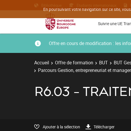
Bibliothèque
Etudiants internationaux
En poursuivant votre navigation sur ce site, vous
Suivre une UE Tra
Offre en cours de modification : les i
Accueil
Offre de formation
BUT
BUT Gest
Parcours Gestion, entrepreneuriat et managem
R6.03 - TRA
Ajouter à la sélection
Télécharger