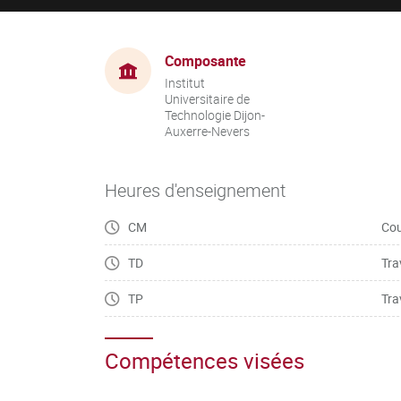
Composante
Institut
Universitaire de
Technologie Dijon-
Auxerre-Nevers
Heures d'enseignement
CM
Cou
TD
Tra
TP
Tra
Compétences visées