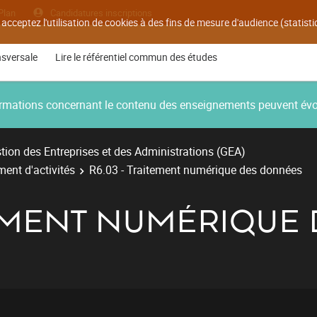
Plan
Candidatures inscriptions
 acceptez l'utilisation de cookies à des fins de mesure d'audience (statis
nsversale
Lire le référentiel commun des études
nformations concernant le contenu des enseignements peuvent év
ion des Entreprises et des Administrations (GEA)
ent d'activités
R6.03 - Traitement numérique des données
ITEMENT NUMÉRIQUE