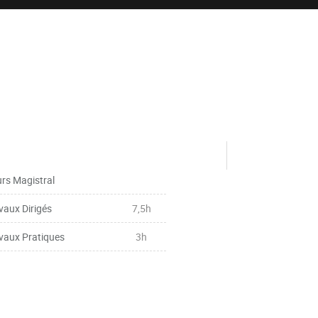
rs Magistral
vaux Dirigés
7,5h
vaux Pratiques
3h