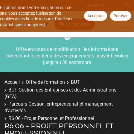
Aller à
En poursuivant votre navigation sur ce
site, vous acceptez l'utilisation de
Accepter
Refuser
cookies à des fins de mesure d'audience
Se connecter
(statistiques anonymes).
Offre en cours de modification : les informations
concernant le contenu des enseignements peuvent évoluer
jusqu’au 30 septembre
Accueil
Offre de formation
BUT
BUT Gestion des Entreprises et des Administrations
(GEA)
Parcours Gestion, entrepreneuriat et management
d'activités
R6.06 - Projet Personnel et Professionnel
R6.06 - PROJET PERSONNEL ET
PROFESSIONNEL