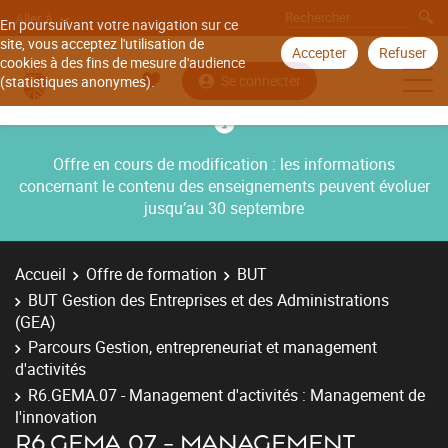
Aller à
En poursuivant votre navigation sur ce
site, vous acceptez l'utilisation de
Accepter
Refuser
cookies à des fins de mesure d'audience
Se connecter
(statistiques anonymes).
Offre en cours de modification : les informations
concernant le contenu des enseignements peuvent évoluer
jusqu’au 30 septembre
Accueil
Offre de formation
BUT
BUT Gestion des Entreprises et des Administrations
(GEA)
Parcours Gestion, entrepreneuriat et management
d'activités
R6.GEMA.07 - Management d'activités : Management de
l'innovation
R6.GEMA.07 - MANAGEMENT