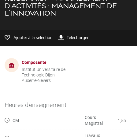
D'ACTIVITÉS : MANAGEMENT DE
L'INNOVATION
Ajouter à la sélection
Télécharger
Composante
Institut Universitaire de
Technologie Dijon-
Auxerre-Nevers
Heures d'enseignement
Cours
CM
1,5h
Magistral
Travaux