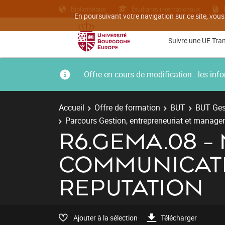
Bibliothèque
Etudiants internationaux
En poursuivant votre navigation sur ce site, vous
Suivre une UE Tra
Offre en cours de modification : les i
Accueil
Offre de formation
BUT
BUT Gest
Parcours Gestion, entrepreneuriat et managem
R6.GEMA.08 -
COMMUNICATI
REPUTATION
Ajouter à la sélection
Télécharger