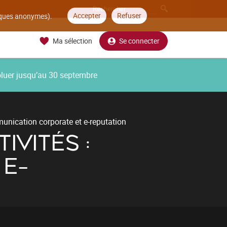
Accepter
Refuser
tiques anonymes).
Ma sélection
Se connecter
oluer jusqu’au 30 septembre
nication corporate et e-reputation
VITÉS :
E-