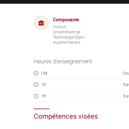
Composante
Institut
Universitaire de
Technologie Dijon-
Auxerre-Nevers
Heures d'enseignement
CM
Cou
TD
Tra
TP
Tra
Compétences visées