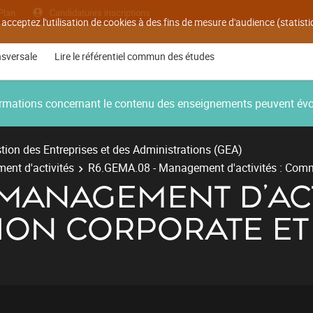
Plan
Candidatures inscriptions
 acceptez l'utilisation de cookies à des fins de mesure d'audience (statis
nsversale
Lire le référentiel commun des études
nformations concernant le contenu des enseignements peuvent év
ion des Entreprises et des Administrations (GEA)
ent d'activités
R6.GEMA.08 - Management d'activités : Commu
 MANAGEMENT D'ACTI
ON CORPORATE ET 