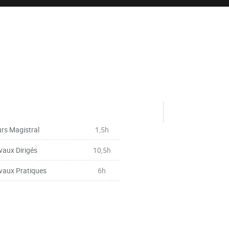
rs Magistral
1,5h
vaux Dirigés
10,5h
vaux Pratiques
6h