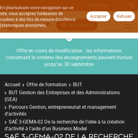
Aller à
En poursuivant votre navigation sur ce
site, vous acceptez l'utilisation de
Accepter
Refuser
cookies à des fins de mesure d'audience
Se connecter
(statistiques anonymes).
Offre en cours de modification : les informations
concernant le contenu des enseignements peuvent évoluer
jusqu’au 30 septembre
Accueil
Offre de formation
BUT
BUT Gestion des Entreprises et des Administrations
(GEA)
Parcours Gestion, entrepreneuriat et management
d'activités
SAÉ 3-GEMA-02 De la recherche de l'idée à la création
d'activité à l'aide d'un Business Model
SAÉ 3-GEMA-02 DE LA RECHERCHE