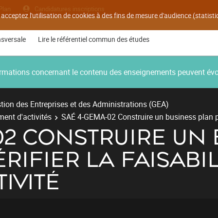
Plan
Candidatures inscriptions
 acceptez l'utilisation de cookies à des fins de mesure d'audience (statis
nsversale
Lire le référentiel commun des études
nformations concernant le contenu des enseignements peuvent év
ion des Entreprises et des Administrations (GEA)
ent d'activités
SAÉ 4-GEMA-02 Construire un business plan pour
02 CONSTRUIRE UN 
RIFIER LA FAISABIL
IVITÉ