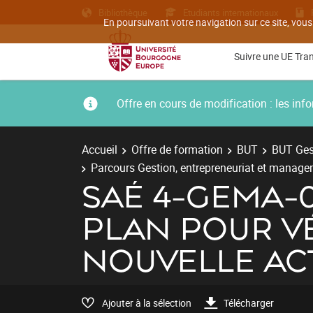
Bibliothèque
Etudiants internationaux
En poursuivant votre navigation sur ce site, vous
Suivre une UE Tra
Offre en cours de modification : les i
Accueil
Offre de formation
BUT
BUT Gest
Parcours Gestion, entrepreneuriat et managem
SAÉ 4-GEMA-
PLAN POUR VÉ
NOUVELLE ACT
Ajouter à la sélection
Télécharger