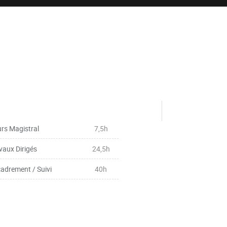
rs Magistral
7,5h
vaux Dirigés
24,5h
adrement / Suivi
40h