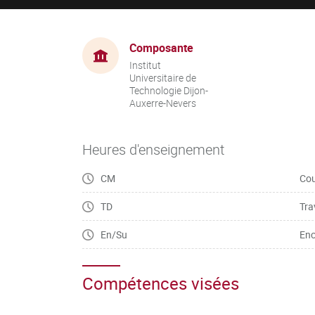
Composante
Institut
Universitaire de
Technologie Dijon-
Auxerre-Nevers
Heures d'enseignement
CM
Cou
TD
Tra
En/Su
Enc
Compétences visées