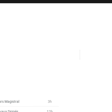
rs Magistral
3h
vaux Dirigés
12h