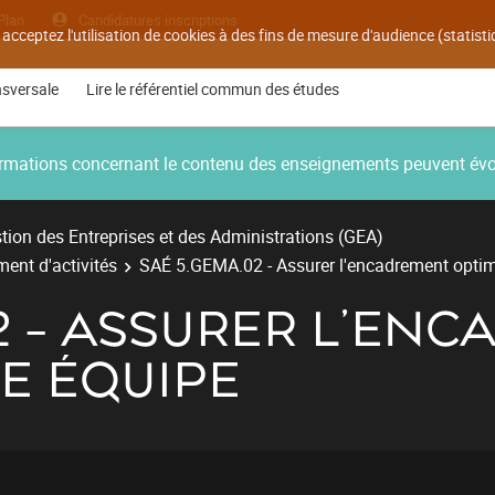
Plan
Candidatures inscriptions
 acceptez l'utilisation de cookies à des fins de mesure d'audience (statis
nsversale
Lire le référentiel commun des études
nformations concernant le contenu des enseignements peuvent év
ion des Entreprises et des Administrations (GEA)
ent d'activités
SAÉ 5.GEMA.02 - Assurer l'encadrement optim
2 - ASSURER L'EN
E ÉQUIPE