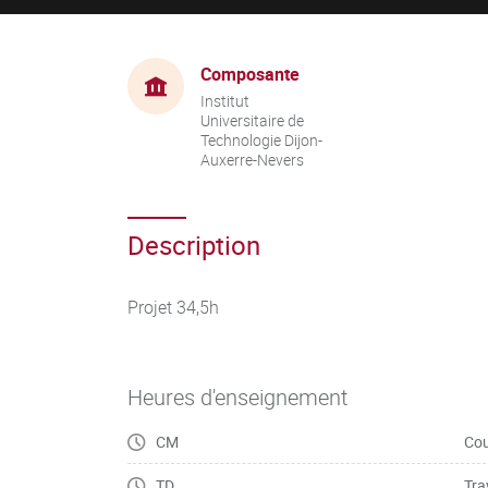
Composante
Institut
Universitaire de
Technologie Dijon-
Auxerre-Nevers
Description
Projet 34,5h
Heures d'enseignement
CM
Cou
TD
Tra