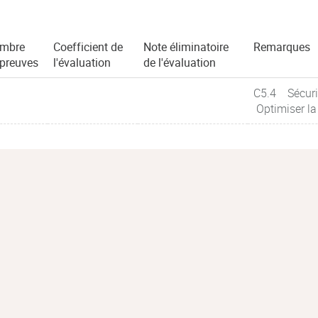
mbre
Coefficient de
Note éliminatoire
Remarques
épreuves
l'évaluation
de l'évaluation
C5.4 Sécuris
Optimiser la