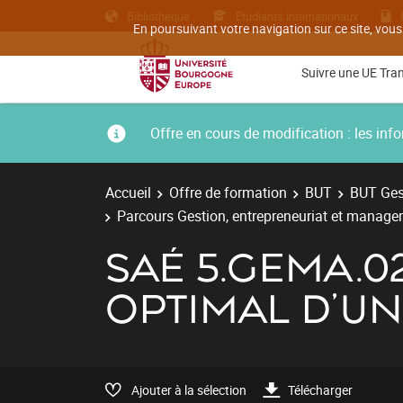
Bibliothèque
Etudiants internationaux
En poursuivant votre navigation sur ce site, vous
Suivre une UE Tra
Offre en cours de modification : les i
Accueil
Offre de formation
BUT
BUT Gest
Parcours Gestion, entrepreneuriat et managem
SAÉ 5.GEMA.0
OPTIMAL D'UN
Ajouter à la sélection
Télécharger