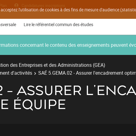
Plan
Candidatures inscriptions
 acceptez l'utilisation de cookies à des fins de mesure d'audience (statis
nsversale
Lire le référentiel commun des études
nformations concernant le contenu des enseignements peuvent év
ion des Entreprises et des Administrations (GEA)
ent d'activités
SAÉ 5.GEMA.02 - Assurer l'encadrement optim
2 - ASSURER L'EN
E ÉQUIPE