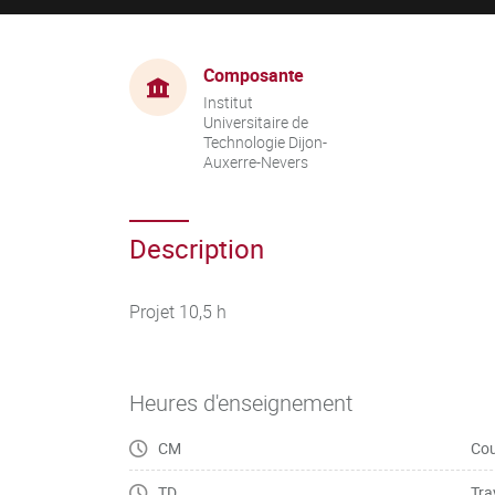
Composante
Institut
Universitaire de
Technologie Dijon-
Auxerre-Nevers
Description
Projet 10,5 h
Heures d'enseignement
CM
Cou
TD
Tra