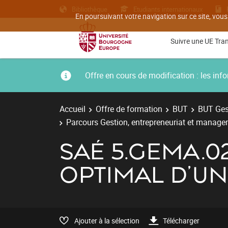
Bibliothèque
Etudiants internationaux
En poursuivant votre navigation sur ce site, vous
Suivre une UE Tra
Offre en cours de modification : les i
Accueil
Offre de formation
BUT
BUT Gest
Parcours Gestion, entrepreneuriat et managem
SAÉ 5.GEMA.0
OPTIMAL D'UN
Ajouter à la sélection
Télécharger