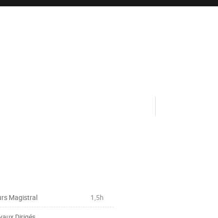
rs Magistral
1,5h
vaux Dirigés