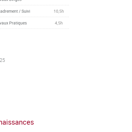
adrement / Suivi
10,5h
vaux Pratiques
4,5h
 25
nnaissances