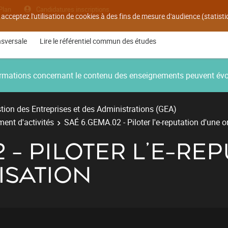
Plan
Candidatures inscriptions
 acceptez l'utilisation de cookies à des fins de mesure d'audience (statis
nsversale
Lire le référentiel commun des études
nformations concernant le contenu des enseignements peuvent év
ion des Entreprises et des Administrations (GEA)
ent d'activités
SAÉ 6.GEMA.02 - Piloter l'e-reputation d'une o
 - PILOTER L'E-RE
ISATION