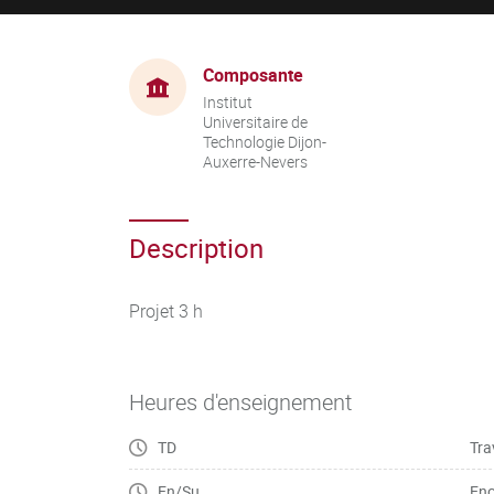
Composante
Institut
Universitaire de
Technologie Dijon-
Auxerre-Nevers
Description
Projet 3 h
Heures d'enseignement
TD
Tra
En/Su
Enc