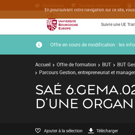
Bibliothèque
Etudiants internationaux
En poursuivant votre navigation sur ce site, vous
Suivre une UE Tra
Offre en cours de modification : les i
Accueil
Offre de formation
BUT
BUT Gest
Parcours Gestion, entrepreneuriat et managem
SAÉ 6.GEMA.02
D'UNE ORGAN
Ajouter à la sélection
Télécharger