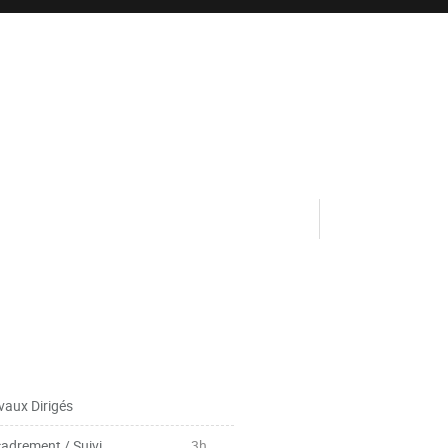
vaux Dirigés
adrement / Suivi
3h